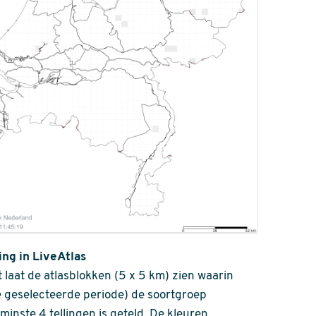
ing in LiveAtlas
 laat de atlasblokken (5 x 5 km) zien waarin
 geselecteerde periode) de soortgroep
nminste 4 tellingen is geteld. De kleuren