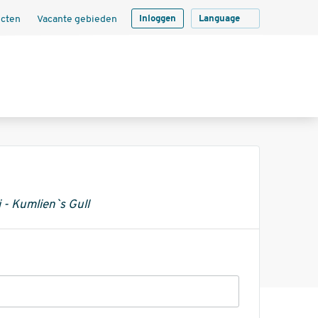
ecten
Vacante gebieden
Inloggen
Language
 - Kumlien`s Gull