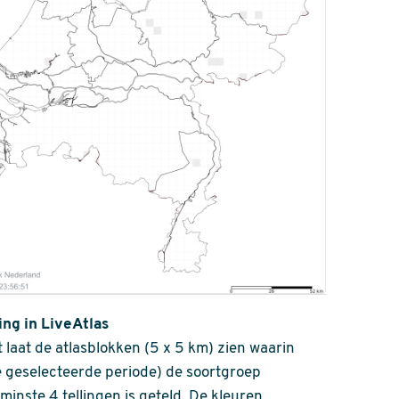
ing in LiveAtlas
 laat de atlasblokken (5 x 5 km) zien waarin
 geselecteerde periode) de soortgroep
nminste 4 tellingen is geteld. De kleuren