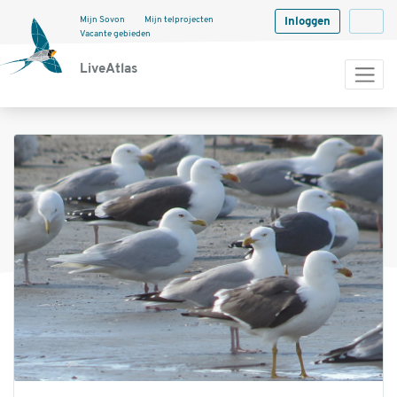
Mijn Sovon
Mijn telprojecten
Inloggen
Langua
Vacante gebieden
LiveAtlas