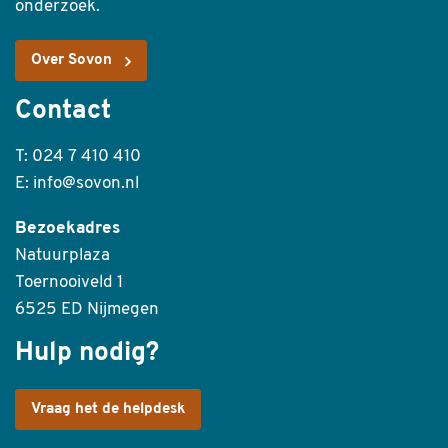
onderzoek.
Over Sovon
Contact
T: 024 7 410 410
E: info@sovon.nl
Bezoekadres
Natuurplaza
Toernooiveld 1
6525 ED Nijmegen
Hulp nodig?
Vraag het de helpdesk