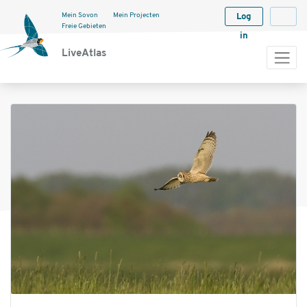
Mein Sovon
Mein Projecten
Log
Langua
Freie Gebieten
in
LiveAtlas