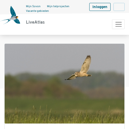
Mijn Sovon
Mijn telprojecten
Inloggen
Langua
Vacante gebieden
LiveAtlas