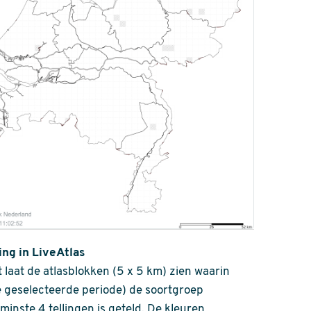
ing in LiveAtlas
 laat de atlasblokken (5 x 5 km) zien waarin
 geselecteerde periode) de soortgroep
nminste 4 tellingen is geteld. De kleuren