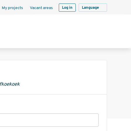
My projects
Vacant areas
Log in
Language
ifkoekoek