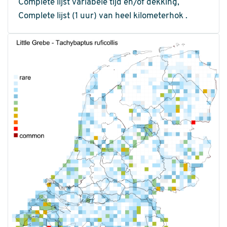
Complete lijst variabele tijd en/of dekking,
Complete lijst (1 uur) van heel kilometerhok .