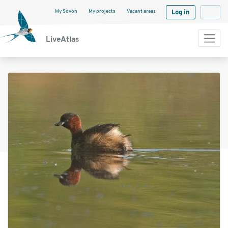
My Sovon
My projects
Vacant areas
Log in
Langua
LiveAtlas