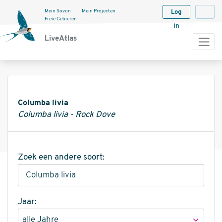
Mein Sovon
Mein Projecten
Log
Langua
Freie Gebieten
in
LiveAtlas
Informatie
Columba livia
Columba livia - Rock Dove
Zoek een andere soort:
Jaar: