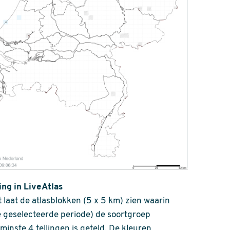
ing in LiveAtlas
 laat de atlasblokken (5 x 5 km) zien waarin
 geselecteerde periode) de soortgroep
nminste 4 tellingen is geteld. De kleuren