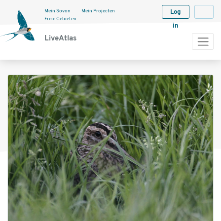
Mein Sovon
Mein Projecten
Log
Langua
Freie Gebieten
in
LiveAtlas