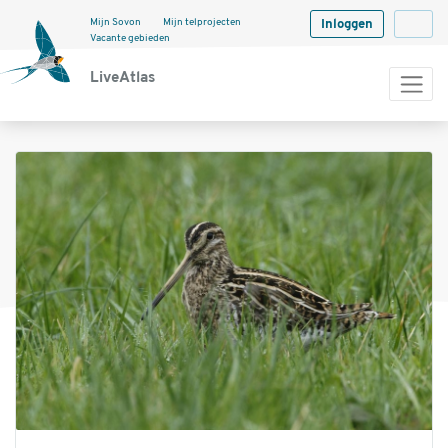
Mijn Sovon
Mijn telprojecten
Inloggen
Langua
Vacante gebieden
LiveAtlas