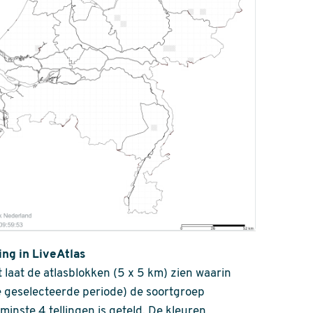
ing in LiveAtlas
 laat de atlasblokken (5 x 5 km) zien waarin
 geselecteerde periode) de soortgroep
nminste 4 tellingen is geteld. De kleuren