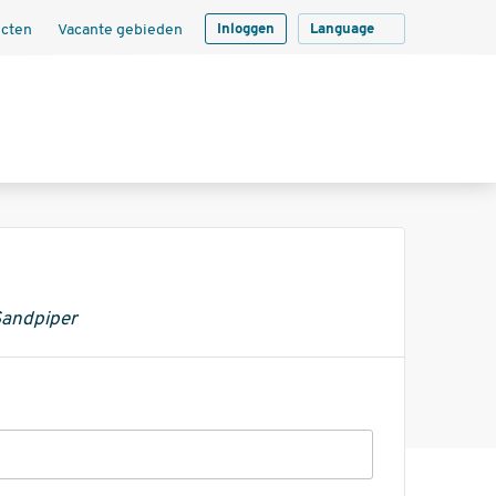
ecten
Vacante gebieden
Inloggen
Language
Sandpiper