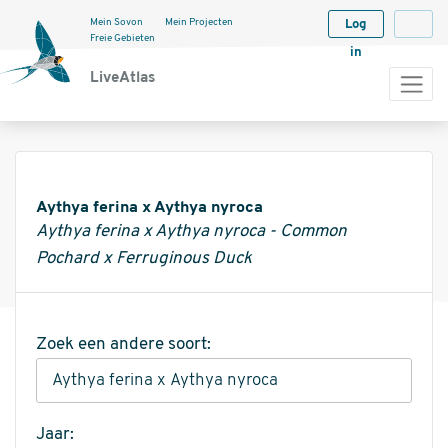
Mein Sovon
Mein Projecten
Log
Langua
Freie Gebieten
in
LiveAtlas
Informatie
Aythya ferina x Aythya nyroca
Aythya ferina x Aythya nyroca - Common
Pochard x Ferruginous Duck
Zoek een andere soort:
Jaar: