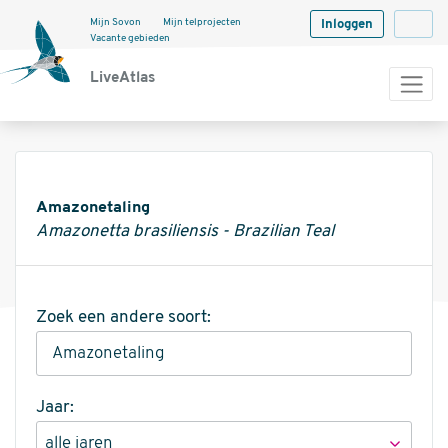
Mijn Sovon
Mijn telprojecten
Inloggen
Langua
Vacante gebieden
LiveAtlas
Informatie
Amazonetaling
Amazonetta brasiliensis - Brazilian Teal
Zoek een andere soort:
Jaar: