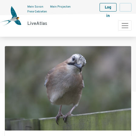
Mein Sovon
Mein Projecten
Log
Langua
Freie Gebieten
in
LiveAtlas