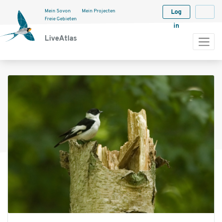
Mein Sovon
Mein Projecten
Log
Langua
Freie Gebieten
in
LiveAtlas