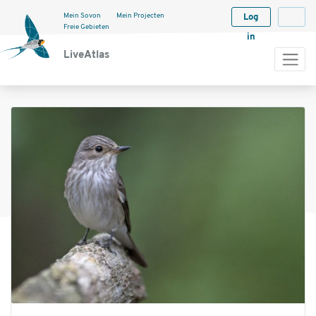
Mein Sovon
Mein Projecten
Log
Langua
Freie Gebieten
in
LiveAtlas