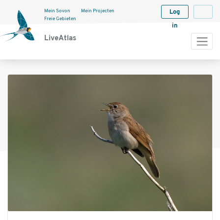
Mein Sovon
Mein Projecten
Log
Langua
Freie Gebieten
in
LiveAtlas