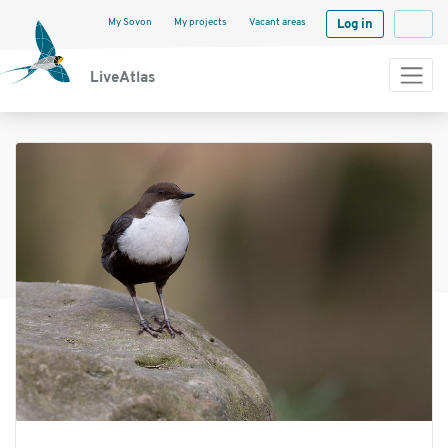
My Sovon
My projects
Vacant areas
Log in
Langua
LiveAtlas