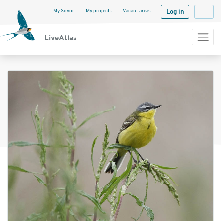
My Sovon
My projects
Vacant areas
Log in
Langua
LiveAtlas