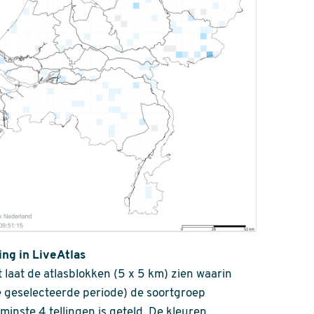
ing in LiveAtlas
 laat de atlasblokken (5 x 5 km) zien waarin
 geselecteerde periode) de soortgroep
nminste 4 tellingen is geteld. De kleuren