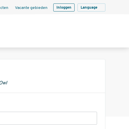
ecten
Vacante gebieden
Inloggen
Language
 Owl