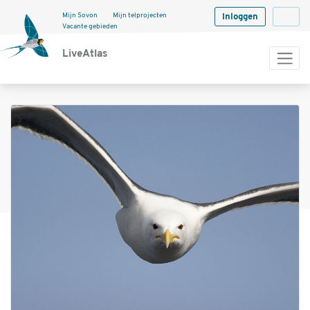
Mijn Sovon
Mijn telprojecten
Inloggen
Langua
Vacante gebieden
LiveAtlas