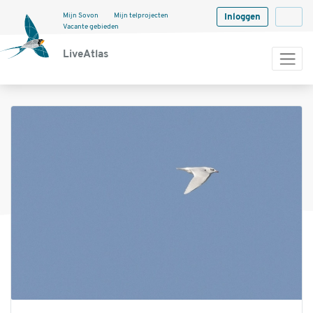
Mijn Sovon
Mijn telprojecten
Inloggen
Langua
Vacante gebieden
LiveAtlas