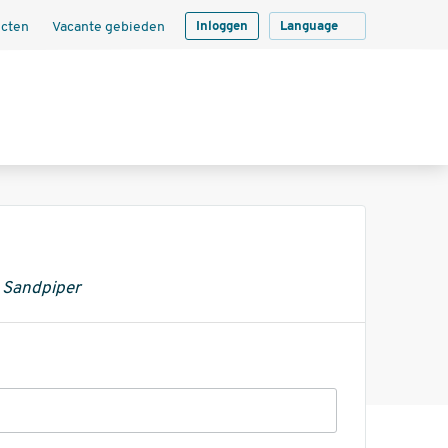
ecten
Vacante gebieden
Inloggen
Language
e Sandpiper