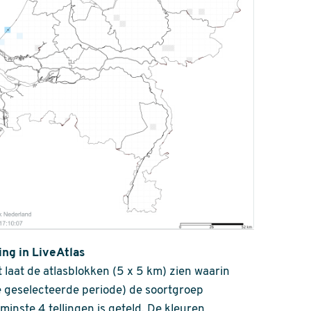
ing in LiveAtlas
 laat de atlasblokken (5 x 5 km) zien waarin
 geselecteerde periode) de soortgroep
nminste 4 tellingen is geteld. De kleuren