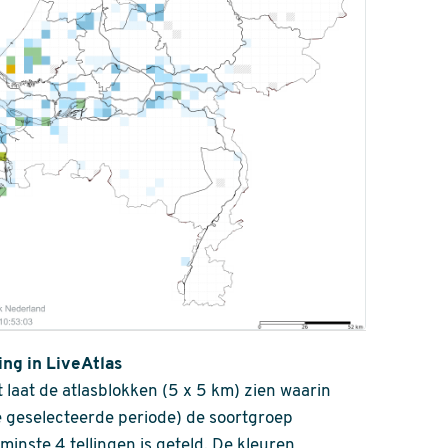
ing in LiveAtlas
 laat de atlasblokken (5 x 5 km) zien waarin
 geselecteerde periode) de soortgroep
nminste 4 tellingen is geteld. De kleuren