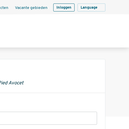
ecten
Vacante gebieden
Inloggen
Language
Pied Avocet