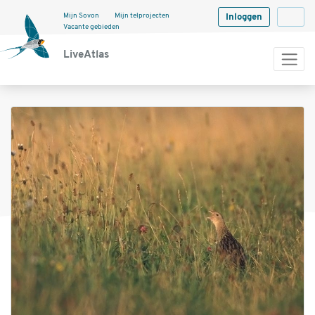
Mijn Sovon
Mijn telprojecten
Inloggen
Langua
Vacante gebieden
LiveAtlas