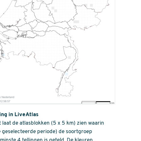
ing in LiveAtlas
 laat de atlasblokken (5 x 5 km) zien waarin
 geselecteerde periode) de soortgroep
nminste 4 tellingen is geteld. De kleuren