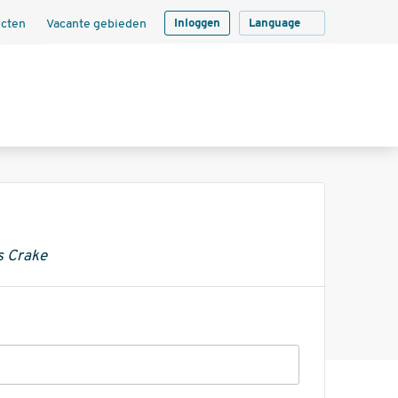
ecten
Vacante gebieden
Inloggen
Language
's Crake