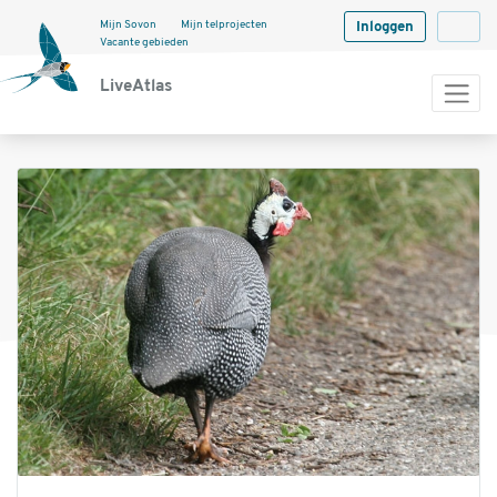
Mijn Sovon
Mijn telprojecten
Inloggen
Langua
Vacante gebieden
LiveAtlas