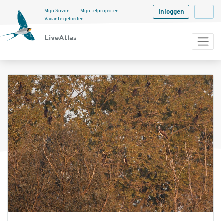
Mijn Sovon
Mijn telprojecten
Inloggen
Langua
Vacante gebieden
LiveAtlas