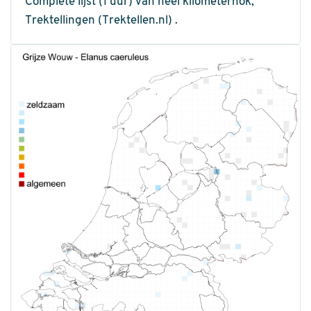
Complete lijst (1 uur) van heel kilometerhok,
Trektellingen (Trektellen.nl) .