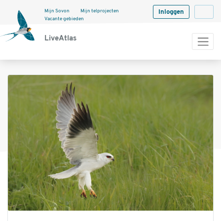
Mijn Sovon
Mijn telprojecten
Inloggen
Langua
Vacante gebieden
LiveAtlas