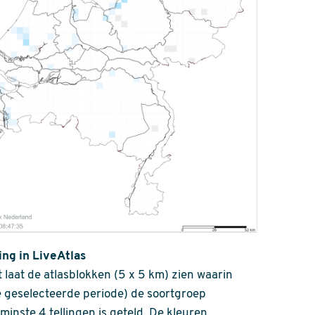
ing in LiveAtlas
 laat de atlasblokken (5 x 5 km) zien waarin
 geselecteerde periode) de soortgroep
nminste 4 tellingen is geteld. De kleuren