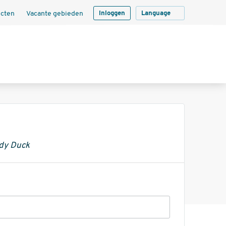
ecten
Vacante gebieden
Inloggen
Language
ddy Duck