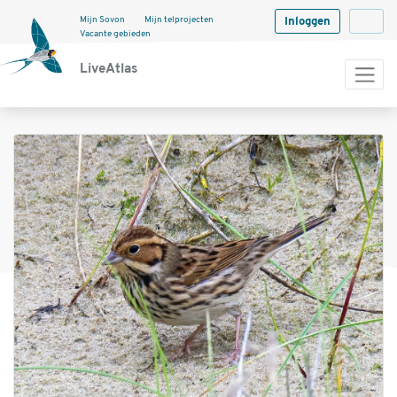
Mijn Sovon
Mijn telprojecten
Inloggen
Langua
Vacante gebieden
LiveAtlas