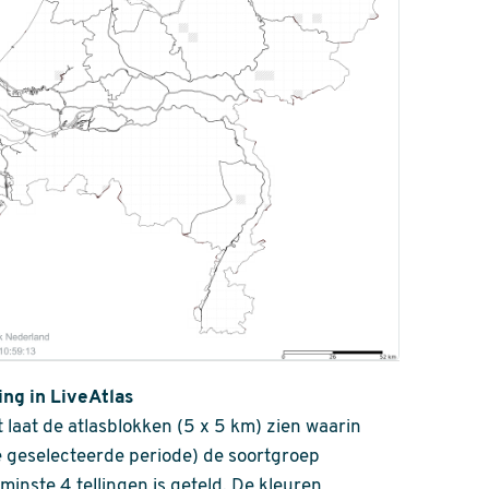
ing in LiveAtlas
 laat de atlasblokken (5 x 5 km) zien waarin
 geselecteerde periode) de soortgroep
nminste 4 tellingen is geteld. De kleuren