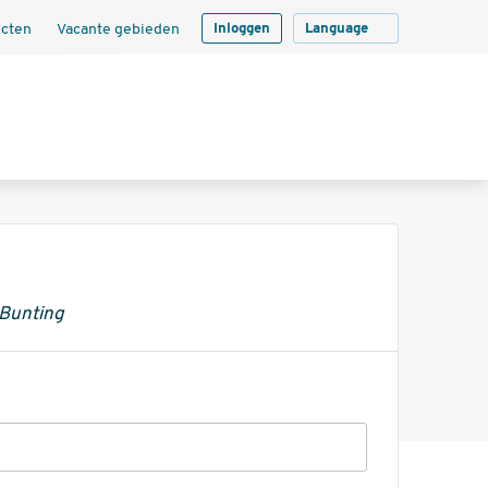
ecten
Vacante gebieden
Inloggen
Language
 Bunting