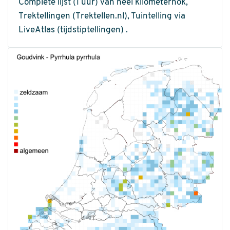
Complete lijst (1 uur) van heel kilometerhok,
Trektellingen (Trektellen.nl), Tuintelling via
LiveAtlas (tijdstiptellingen) .