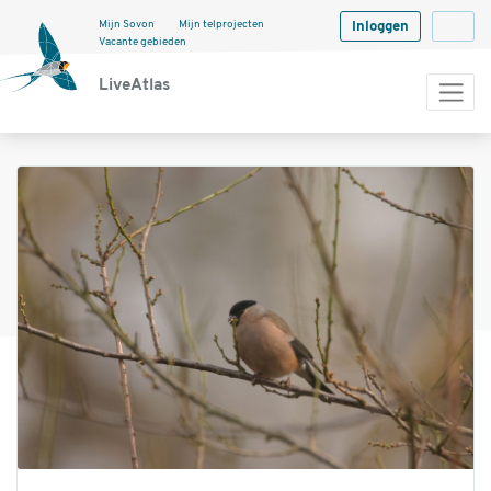
Mijn Sovon
Mijn telprojecten
Inloggen
Langua
Vacante gebieden
LiveAtlas