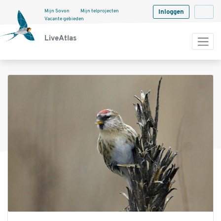
Mijn Sovon
Mijn telprojecten
Inloggen
Langua
Vacante gebieden
LiveAtlas