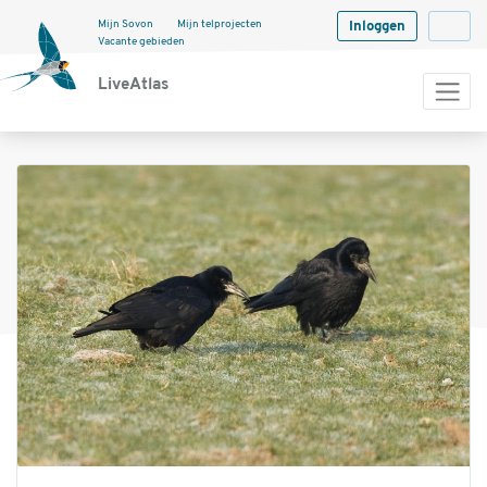
Mijn Sovon
Mijn telprojecten
Inloggen
Langua
Vacante gebieden
LiveAtlas