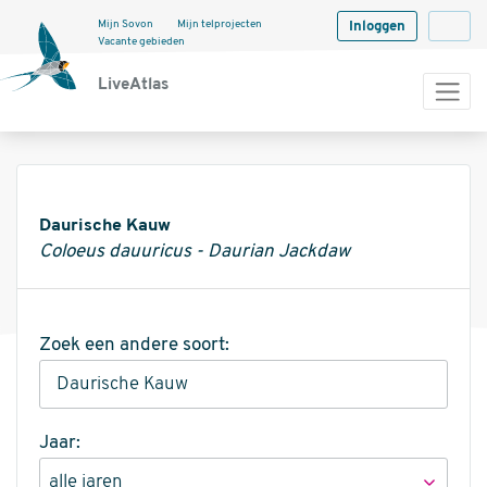
Mijn Sovon
Mijn telprojecten
Inloggen
Langua
Vacante gebieden
LiveAtlas
Informatie
Daurische Kauw
Coloeus dauuricus - Daurian Jackdaw
Zoek een andere soort:
Jaar: