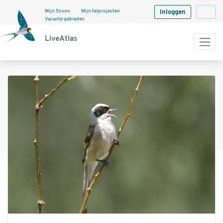
Mijn Sovon
Mijn telprojecten
Inloggen
Langua
Vacante gebieden
LiveAtlas