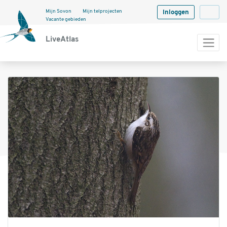
Mijn Sovon
Mijn telprojecten
Inloggen
Langua
Vacante gebieden
LiveAtlas