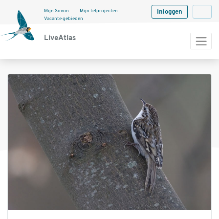
Mijn Sovon
Mijn telprojecten
Inloggen
Langua
Vacante gebieden
LiveAtlas