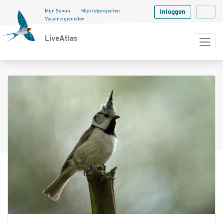
Mijn Sovon
Mijn telprojecten
Inloggen
Langua
Vacante gebieden
LiveAtlas