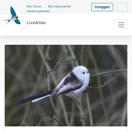
Mijn Sovon
Mijn telprojecten
Inloggen
Langua
Vacante gebieden
LiveAtlas