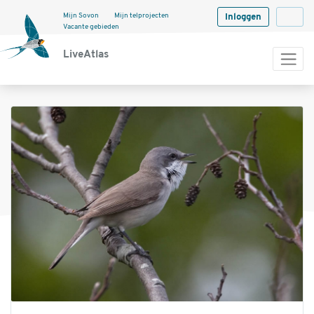
Mijn Sovon
Mijn telprojecten
Inloggen
Langua
Vacante gebieden
LiveAtlas