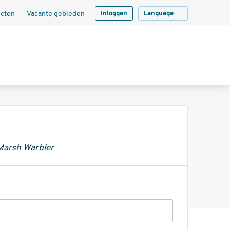
ecten
Vacante gebieden
Inloggen
Language
 Marsh Warbler