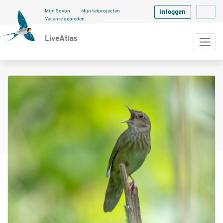
Mijn Sovon
Mijn telprojecten
Inloggen
Langua
Vacante gebieden
LiveAtlas