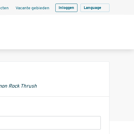
ecten
Vacante gebieden
Inloggen
Language
mmon Rock Thrush