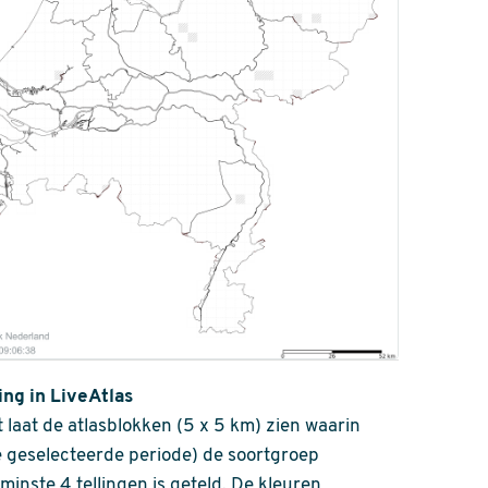
ing in LiveAtlas
 laat de atlasblokken (5 x 5 km) zien waarin
 geselecteerde periode) de soortgroep
nminste 4 tellingen is geteld. De kleuren