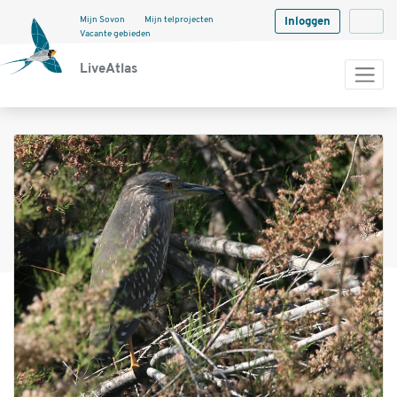
Mijn Sovon
Mijn telprojecten
Inloggen
Langua
Vacante gebieden
LiveAtlas