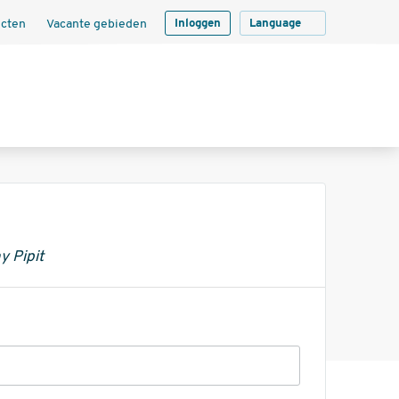
ecten
Vacante gebieden
Inloggen
Language
y Pipit