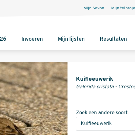
Mijn Sovon
Mijn telproj
026
Invoeren
Mijn lijsten
Resultaten
Informatie
Kuifleeuwerik
Galerida cristata - Creste
Zoek een andere soort: