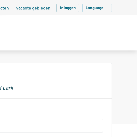
ecten
Vacante gebieden
Inloggen
Language
d Lark