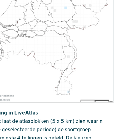
ing in LiveAtlas
 laat de atlasblokken (5 x 5 km) zien waarin
 geselecteerde periode) de soortgroep
nminste 4 tellingen is geteld. De kleuren