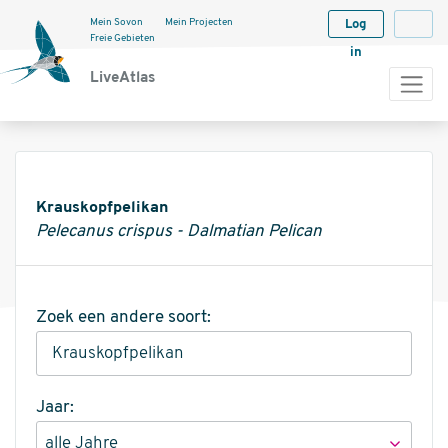
Mein Sovon
Mein Projecten
Log
Langua
Freie Gebieten
in
LiveAtlas
Informatie
Krauskopfpelikan
Pelecanus crispus - Dalmatian Pelican
Zoek een andere soort:
Jaar: